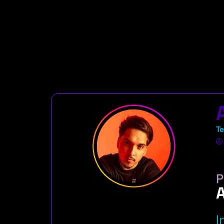
T
P
I