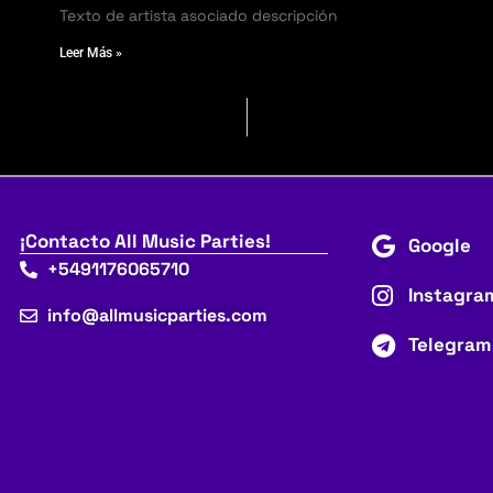
Texto de artista asociado descripción
Leer Más »
¡Contacto All Music Parties!
Google
+5491176065710
Instagra
info@allmusicparties.com
Telegram