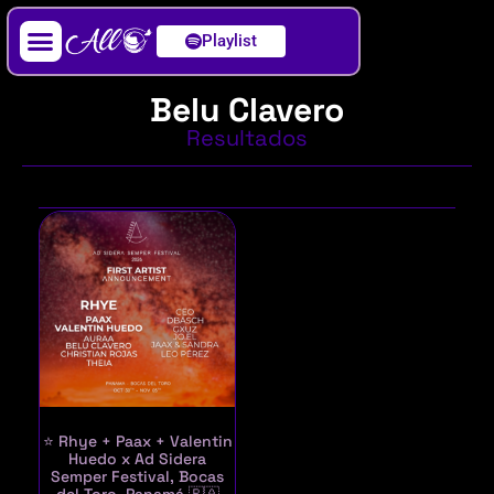
Playlist
Artista / DJ
Belu Clavero
Resultados
⭐ Rhye + Paax + Valentin
Huedo x Ad Sidera
Semper Festival, Bocas
del Toro, Panamá 🇵🇦