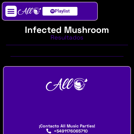
Playlist
Artista / DJ
Infected Mushroom
Resultados
¡Contacto All Music Parties!
+5491176065710