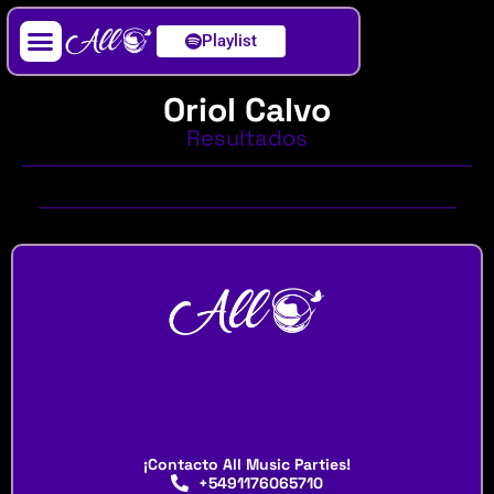
Playlist
Artista / DJ
Oriol Calvo
Resultados
¡Contacto All Music Parties!
+5491176065710