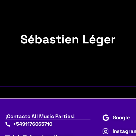
Sébastien Léger
¡Contacto All Music Parties!
Google
+5491176065710
Instagra