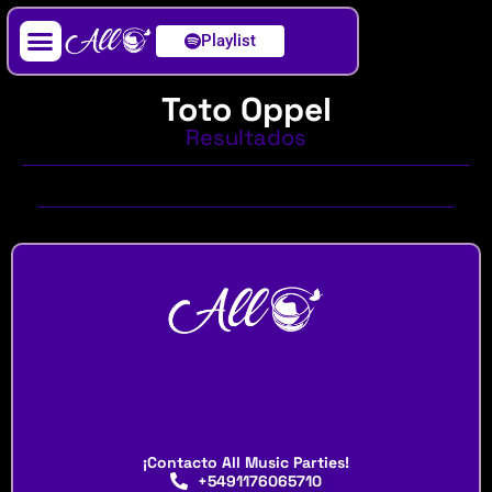
Playlist
Artista / DJ
Toto Oppel
Resultados
¡Contacto All Music Parties!
+5491176065710