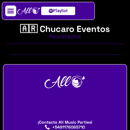
Playlist
Artista / DJ
🇦🇷 Chucaro Eventos
Resultados
¡Contacto All Music Parties!
+5491176065710