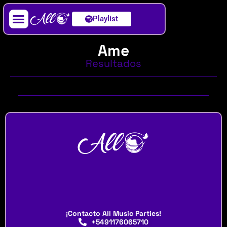
Playlist
Artista / DJ
Ame
Resultados
¡Contacto All Music Parties!
+5491176065710