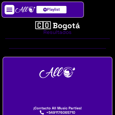
Playlist
Artista / DJ
🇨🇴 Bogotá
Resultados
¡Contacto All Music Parties!
+5491176065710