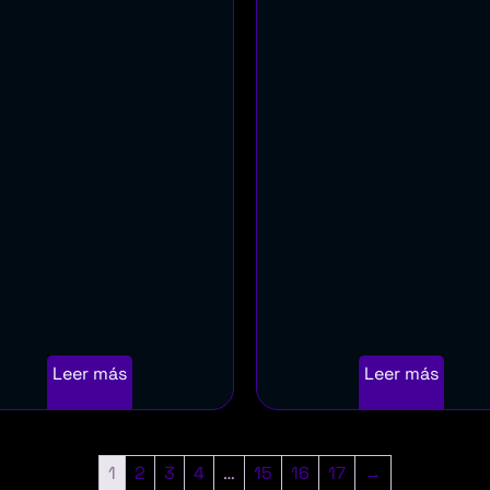
Leer más
Leer más
1
2
3
4
…
15
16
17
→