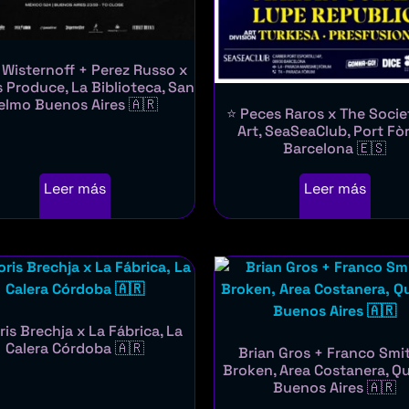
Wisternoff + Perez Russo x
Produce, La Biblioteca, San
elmo Buenos Aires 🇦🇷
⭐ Peces Raros x The Socie
Art, SeaSeaClub, Port F
Barcelona 🇪🇸
Leer más
Leer más
ris Brechja x La Fábrica, La
Calera Córdoba 🇦🇷
Brian Gros + Franco Smi
Broken, Area Costanera, Q
Buenos Aires 🇦🇷