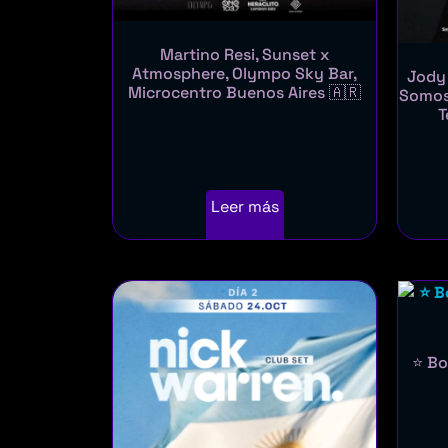
Martino Resi, Sunset x
Atmosphere, Olympo Sky Bar,
Jody 
Microcentro Buenos Aires 🇦🇷
Somos 
T
Leer más
⭐ Bo