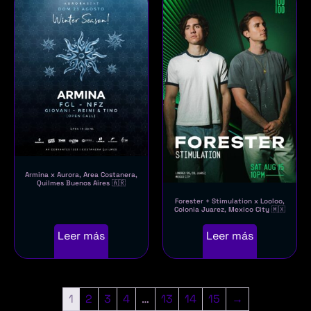
Armina x Aurora, Area Costanera,
Quilmes Buenos Aires 🇦🇷
Forester + Stimulation x Looloo,
Colonia Juarez, Mexico City 🇲🇽
Leer más
Leer más
1
2
3
4
…
13
14
15
→