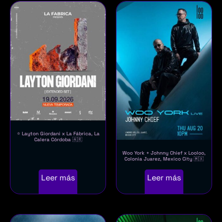
⭐ Layton Giordani x La Fábrica, La
Calera Córdoba 🇦🇷
Woo York + Johnny Chief x Looloo,
Colonia Juarez, Mexico City 🇲🇽
Leer más
Leer más