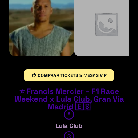
💳 COMPRAR TICKETS & MESAS VIP
⭐ Francis Mercier – F1 Race
Weekend x Lula Club, Gran Vía
Madrid 🇪🇸
Lula Club