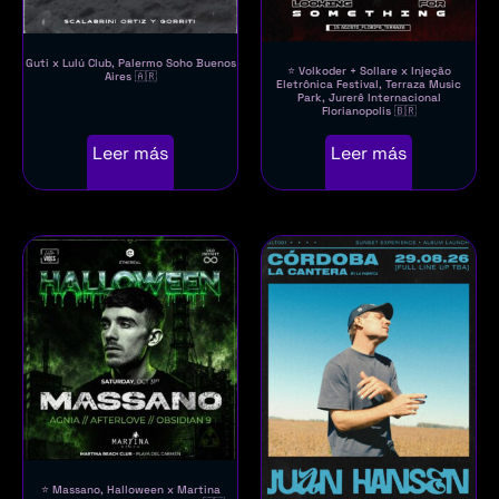
Guti x Lulú Club, Palermo Soho Buenos
⭐ Volkoder + Sollare x Injeção
Aires 🇦🇷
Eletrônica Festival, Terraza Music
Park, Jurerê Internacional
Florianopolis 🇧🇷
Leer más
Leer más
⭐ Massano, Halloween x Martina