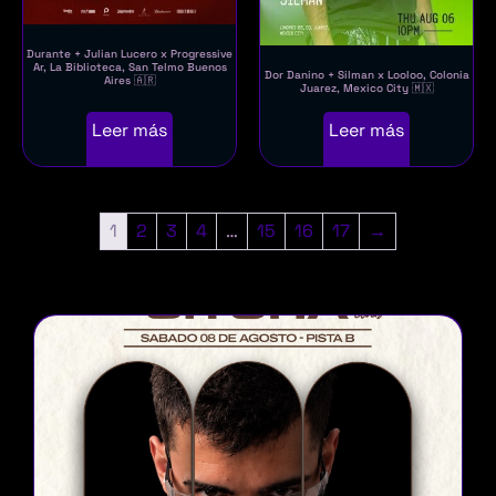
Durante + Julian Lucero x Progressive
Ar, La Biblioteca, San Telmo Buenos
Dor Danino + Silman x Looloo, Colonia
Aires 🇦🇷
Juarez, Mexico City 🇲🇽
Leer más
Leer más
1
2
3
4
…
15
16
17
→