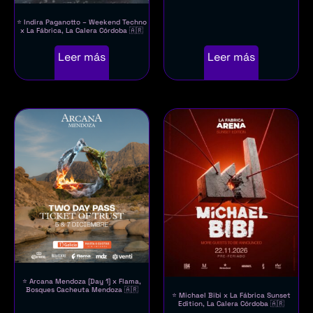
⭐ Indira Paganotto – Weekend Techno
x La Fábrica, La Calera Córdoba 🇦🇷
Leer más
Leer más
⭐ Arcana Mendoza [Day 1] x Flama,
Bosques Cacheuta Mendoza 🇦🇷
⭐ Michael Bibi x La Fábrica Sunset
Edition, La Calera Córdoba 🇦🇷