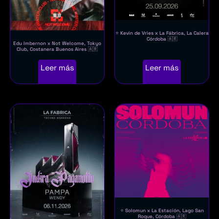
⭐ Kevin de Vries x La Fábrica, La Calera
Córdoba 🇦🇷
Edu Imbernon x Not Welcome, Tokyo
Club, Costanera Buenos Aires 🇦🇷
Leer más
Leer más
⭐ Solomun x La Estación, Lago San
Roque, Córdoba 🇦🇷