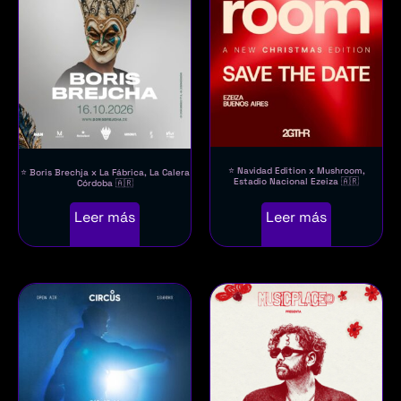
⭐ Navidad Edition x Mushroom,
⭐ Boris Brechja x La Fábrica, La Calera
Estadio Nacional Ezeiza 🇦🇷
Córdoba 🇦🇷
Leer más
Leer más