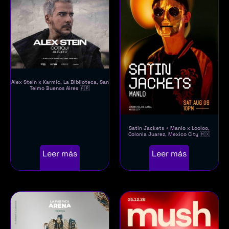
Alex Stein x Karmic, La Biblioteca, San
Telmo Buenos Aires 🇦🇷
Satin Jackets + Manlo x Looloo,
Colonia Juarez, Mexico City 🇲🇽
Leer más
Leer más