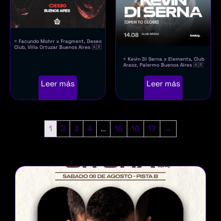
⭐ Facundo Mohrr x Fragment, Deseo
Club, Villa Ortuzar Buenos Aires 🇦🇷
⭐ Kevin Di Serna x Elements, Club
Araoz, Palermo Buenos Aires 🇦🇷
Leer más
Leer más
1
2
3
4
…
15
16
17
→