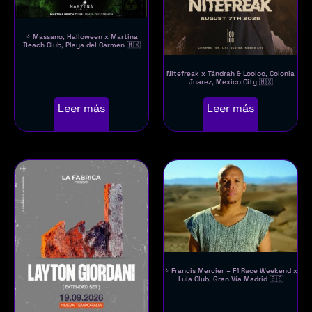
⭐ Massano, Halloween x Martina
Beach Club, Playa del Carmen 🇲🇽
Nitefreak x Tändrah & Looloo, Colonia
Juarez, Mexico City 🇲🇽
Leer más
Leer más
⭐ Francis Mercier – F1 Race Weekend x
Lula Club, Gran Vía Madrid 🇪🇸