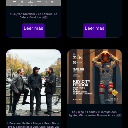
⭐ Layton Giordani x La Fábrica, La
Calera Córdoba 🇦🇷
Leer más
Leer más
Key City + Feddox x Yamyla Zon,
Lignée, Microcentro Buenos Aires 🇦🇷
⭐ Emanuel Satie + Maga + Sean Doron
pres. Scenarios x Lula Club, Gran Vía