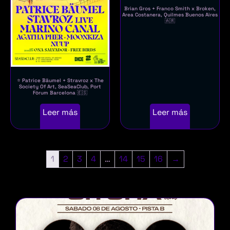
Brian Gros + Franco Smith x Broken,
Area Costanera, Quilmes Buenos Aires
🇦🇷
⭐ Patrice Bäumel + Stravroz x The
Society Of Art, SeaSeaClub, Port
Fòrum Barcelona 🇪🇸
Leer más
Leer más
1
2
3
4
…
14
15
16
→