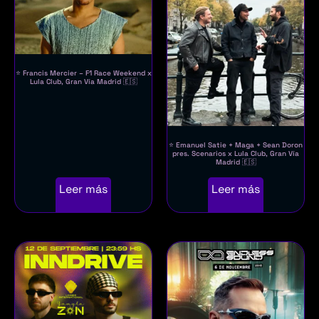
⭐ Francis Mercier – F1 Race Weekend x
Lula Club, Gran Vía Madrid 🇪🇸
⭐ Emanuel Satie + Maga + Sean Doron
pres. Scenarios x Lula Club, Gran Vía
Madrid 🇪🇸
Leer más
Leer más