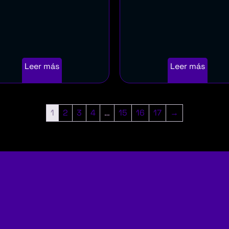
Leer más
Leer más
1
2
3
4
…
15
16
17
→