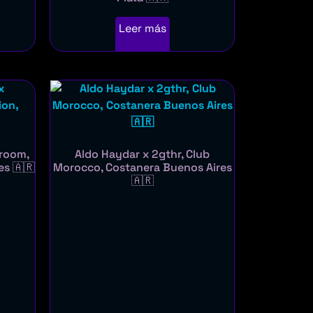
Leer más
hroom,
Aldo Haydar x 2gthr, Club
es 🇦🇷
Morocco, Costanera Buenos Aires
🇦🇷