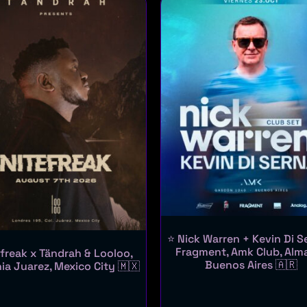
⭐ Nick Warren + Kevin Di S
Fragment, Amk Club, Alm
efreak x Tändrah & Looloo,
Buenos Aires 🇦🇷
ia Juarez, Mexico City 🇲🇽