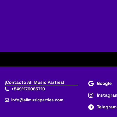
¡Contacto All Music Parties!
Google
+5491176065710
Instagra
info@allmusicparties.com
Telegram