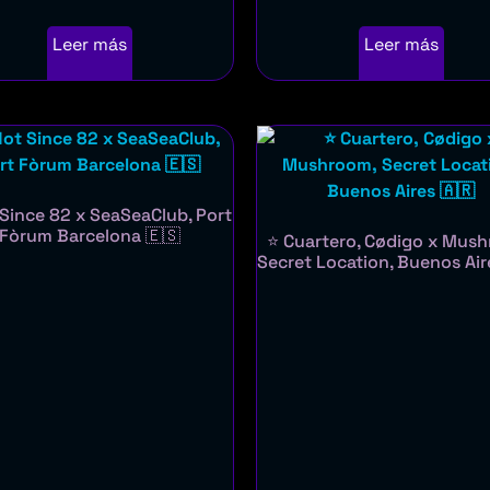
Leer más
Leer más
Since 82 x SeaSeaClub, Port
Fòrum Barcelona 🇪🇸
⭐ Cuartero, Cødigo x Mus
Secret Location, Buenos Air