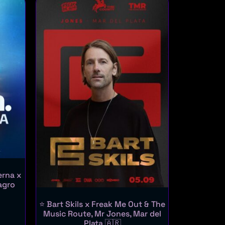
erna x
agro
⭐ Bart Skils x Freak Me Out & The
Music Route, Mr Jones, Mar del
Plata 🇦🇷