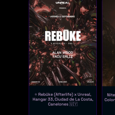
⭐ Rebūke (Afterlife) x Unreal,
Nit
Hangar 33, Ciudad de La Costa,
Colon
Canelones 🇺🇾