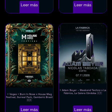
Leer más
Leer más
⭐ Adam Beyer – Weekend Techno x La
Fábrica, La Calera Córdoba 🇦🇷
⭐ Vegas + Burn In Nose x House Mag
Festival, Surreal Park, Camboriú Brasil
🇧🇷
Leer más
Leer más