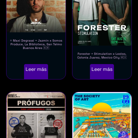
⭐ Maxi Degrassi + Jazmin x Somos
Produce, La Biblioteca, San Telmo
Buenos Aires 🇦🇷
Forester + Stimulation x Looloo,
Colonia Juarez, Mexico City 🇲🇽
Leer más
Leer más