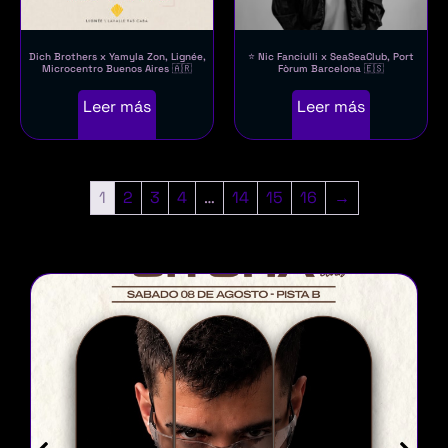
Dich Brothers x Yamyla Zon, Lignée,
⭐ Nic Fanciulli x SeaSeaClub, Port
Microcentro Buenos Aires 🇦🇷
Fòrum Barcelona 🇪🇸
Leer más
Leer más
1
2
3
4
…
14
15
16
→