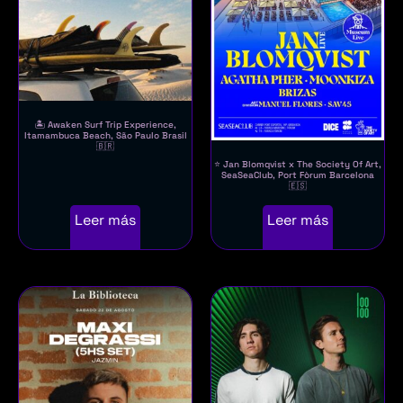
🏝️ Awaken Surf Trip Experience,
Itamambuca Beach, São Paulo Brasil
🇧🇷
⭐ Jan Blomqvist x The Society Of Art,
SeaSeaClub, Port Fòrum Barcelona
🇪🇸
Leer más
Leer más