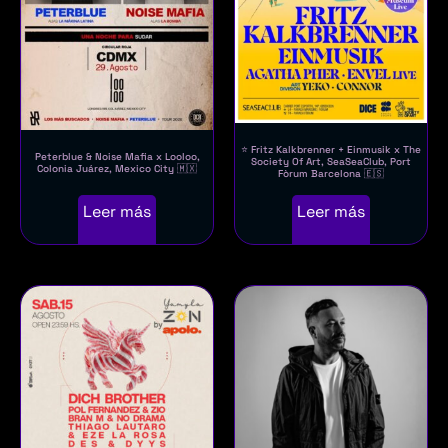
⭐ Fritz Kalkbrenner + Einmusik x The
Peterblue & Noise Mafia x Looloo,
Society Of Art, SeaSeaClub, Port
Colonia Juárez, Mexico City 🇲🇽
Fòrum Barcelona 🇪🇸
Leer más
Leer más