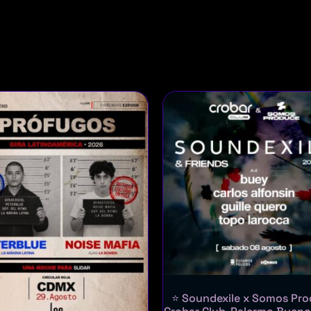
⭐ Soundexile x Somos Pro