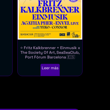
⭐ Fritz Kalkbrenner + Einmusik x
The Society Of Art, SeaSeaClub,
Port Fòrum Barcelona 🇪🇸
Leer más