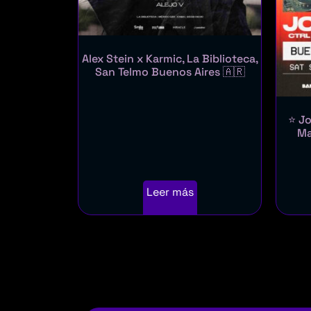
Alex Stein x Karmic, La Biblioteca,
San Telmo Buenos Aires 🇦🇷
⭐ Jo
Ma
Leer más