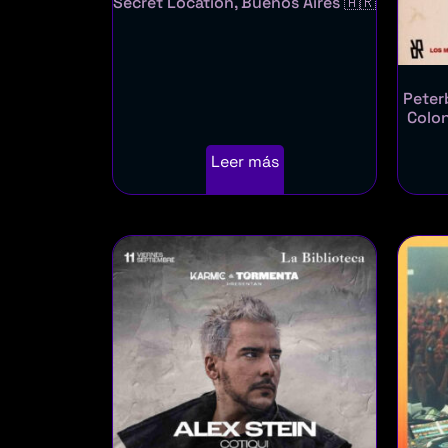
Secret Location, Buenos Aires 🇦🇷
Peter
Colon
Leer más