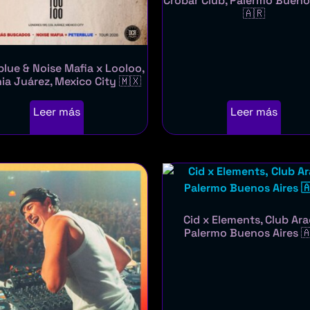
Crobar Club, Palermo Bueno
🇦🇷
blue & Noise Mafia x Looloo,
ia Juárez, Mexico City 🇲🇽
Leer más
Leer más
Cid x Elements, Club Ara
Palermo Buenos Aires 