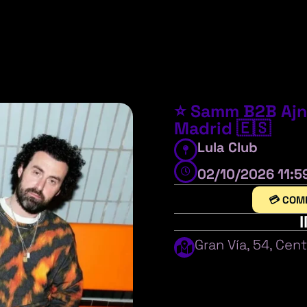
⭐ Samm B2B Ajna
Madrid 🇪🇸
Lula Club
02/10/2026 11:5
💳 COM
Gran Vía, 54, Cen