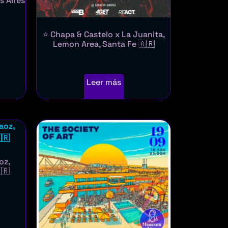
s Aires
⭐ Chapa & Castelo x La Juanita,
Lemon Area, Santa Fe 🇦🇷
Leer más
oz,
🇷