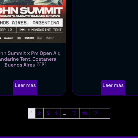
hn Summit x Pm Open Air,
ndarine Tent, Costanera
Buenos Aires 🇦🇷
Leer más
Leer más
1
2
3
4
…
15
16
17
→