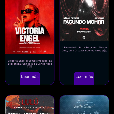
⭐ Facundo Mohrr x Fragment, Deseo
Club, Villa Ortuzar Buenos Aires 🇦🇷
Victoria Engel x Somos Produce, La
Biblioteca, San Telmo Buenos Aires
🇦🇷
Leer más
Leer más