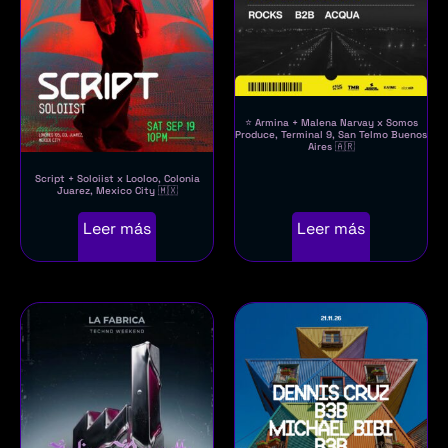
⭐ Armina + Malena Narvay x Somos
Produce, Terminal 9, San Telmo Buenos
Aires 🇦🇷
Script + Soloiist x Looloo, Colonia
Juarez, Mexico City 🇲🇽
Leer más
Leer más