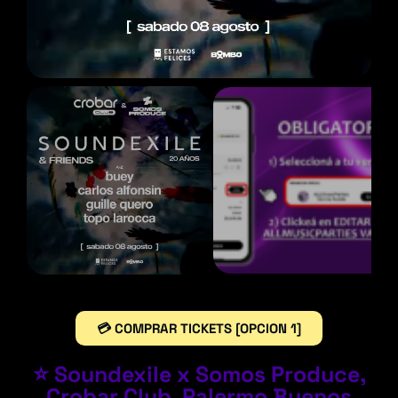
💳 COMPRAR TICKETS [OPCION 1]
⭐ Soundexile x Somos Produce,
Crobar Club, Palermo Buenos