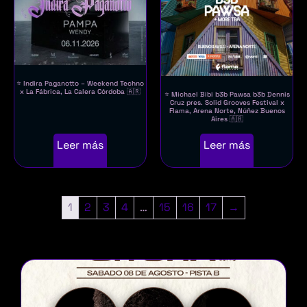
⭐ Indira Paganotto – Weekend Techno
x La Fábrica, La Calera Córdoba 🇦🇷
⭐ Michael Bibi b3b Pawsa b3b Dennis
Cruz pres. Solid Grooves Festival x
Flama, Arena Norte, Núñez Buenos
Aires 🇦🇷
Leer más
Leer más
1
2
3
4
…
15
16
17
→