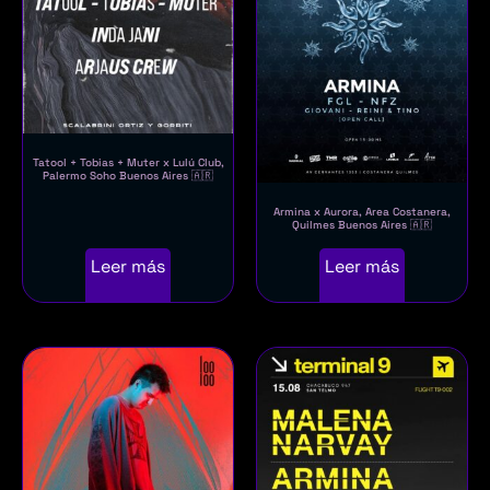
Tatool + Tobias + Muter x Lulú Club,
Palermo Soho Buenos Aires 🇦🇷
Armina x Aurora, Area Costanera,
Quilmes Buenos Aires 🇦🇷
Leer más
Leer más