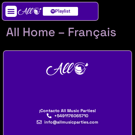
Playlist
Artista / DJ
All Home – Français
¡Contacto All Music Parties!
+5491176065710
info@allmusicparties.com