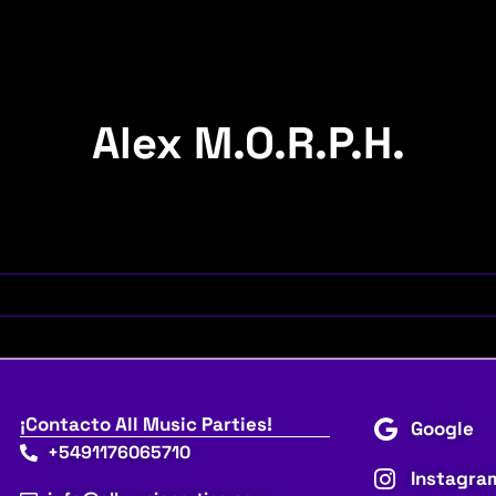
Alex M.O.R.P.H.
¡Contacto All Music Parties!
Google
+5491176065710
Instagra