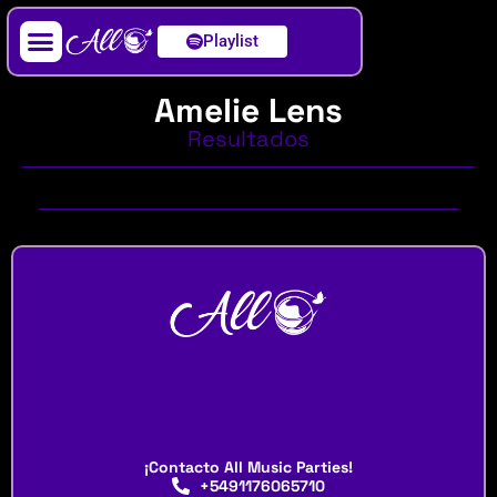
Playlist
Artista / DJ
Amelie Lens
Resultados
¡Contacto All Music Parties!
+5491176065710