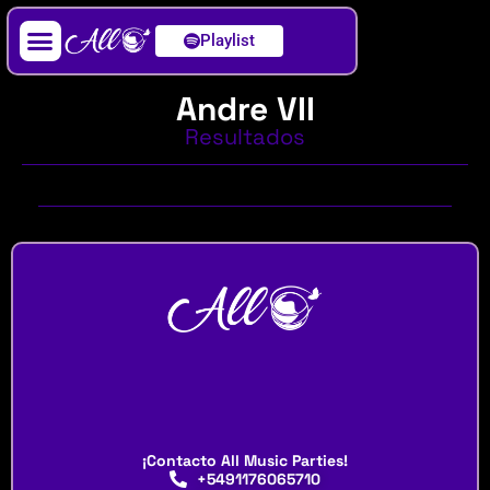
Playlist
Artista / DJ
Andre VII
Resultados
¡Contacto All Music Parties!
+5491176065710