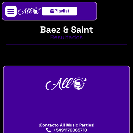
Playlist
Artista / DJ
Baez & Saint
Resultados
¡Contacto All Music Parties!
+5491176065710