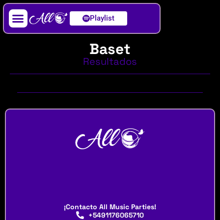
Playlist
Artista / DJ
Baset
Resultados
¡Contacto All Music Parties!
+5491176065710