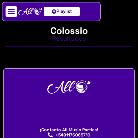
Playlist
Artista / DJ
Colossio
Resultados
¡Contacto All Music Parties!
+5491176065710