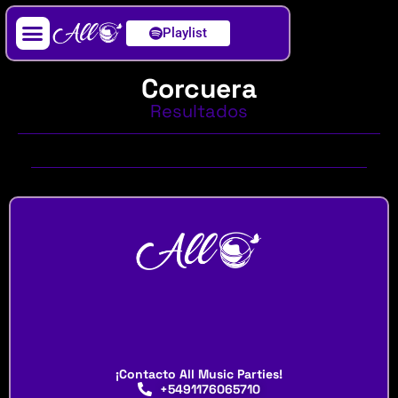
Playlist
Artista / DJ
Corcuera
Resultados
¡Contacto All Music Parties!
+5491176065710