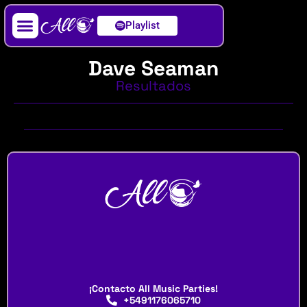
Playlist
Artista / DJ
Dave Seaman
Resultados
¡Contacto All Music Parties!
+5491176065710