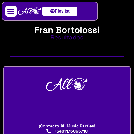
Playlist
Artista / DJ
Fran Bortolossi
Resultados
¡Contacto All Music Parties!
+5491176065710