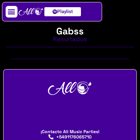
Playlist
Artista / DJ
Gabss
Resultados
¡Contacto All Music Parties!
+5491176065710