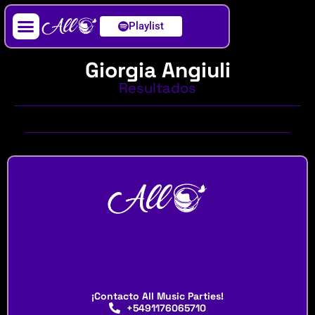
Playlist
Artista / DJ
Giorgia Angiuli
Resultados
¡Contacto All Music Parties!
+5491176065710