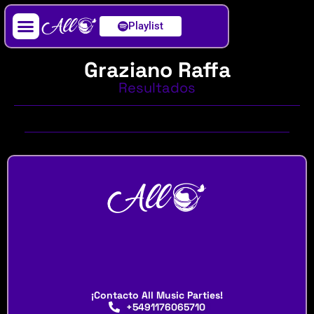
Playlist
Artista / DJ
Graziano Raffa
Resultados
¡Contacto All Music Parties!
+5491176065710