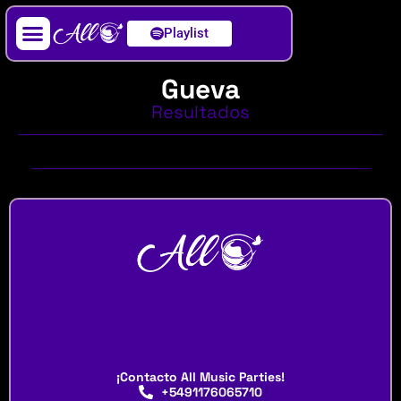
Playlist
Artista / DJ
Gueva
Resultados
¡Contacto All Music Parties!
+5491176065710