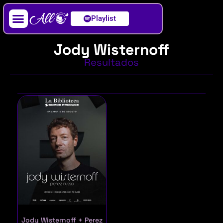
Playlist
Artista / DJ
Jody Wisternoff
Resultados
Jody Wisternoff + Perez