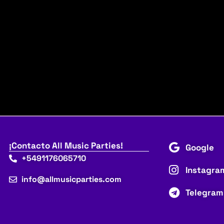
¡Contacto All Music Parties!
Google
+5491176065710
Instagra
info@allmusicparties.com
Telegram