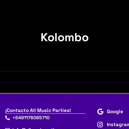
Kolombo
¡Contacto All Music Parties!
Google
+5491176065710
Instagra