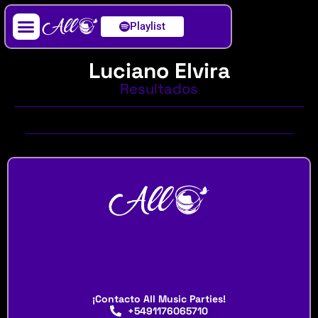
Playlist
Artista / DJ
Luciano Elvira
Resultados
¡Contacto All Music Parties!
+5491176065710