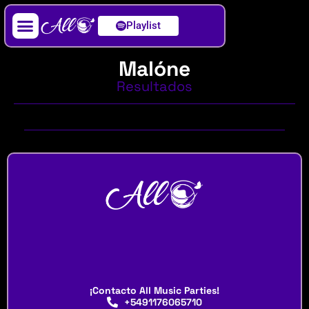
Playlist
Artista / DJ
Malóne
Resultados
¡Contacto All Music Parties!
+5491176065710