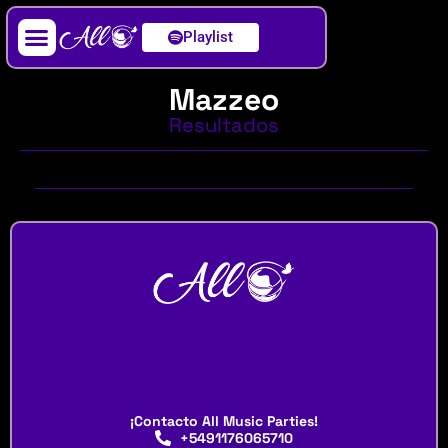
Playlist
Artista / DJ
Mazzeo
Resultados
¡Contacto All Music Parties!
+5491176065710