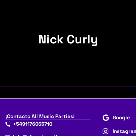
Nick Curly
¡Contacto All Music Parties!
Google
+5491176065710
Instagra