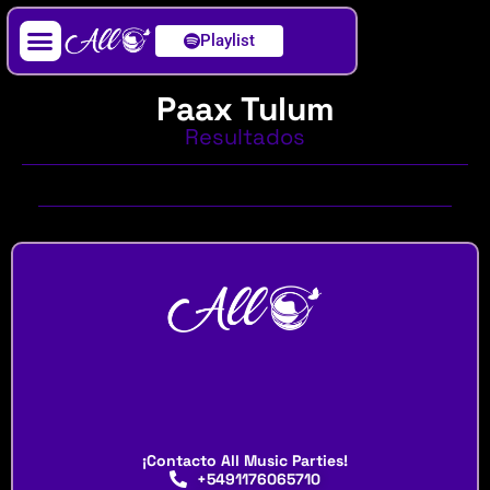
Playlist
Artista / DJ
Paax Tulum
Resultados
¡Contacto All Music Parties!
+5491176065710