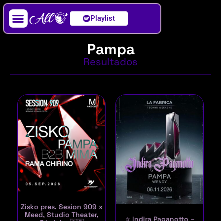
Playlist
Artista / DJ
Pampa
Resultados
Zisko pres. Sesion 909 x
Meed, Studio Theater,
⭐ Indira Paganotto –