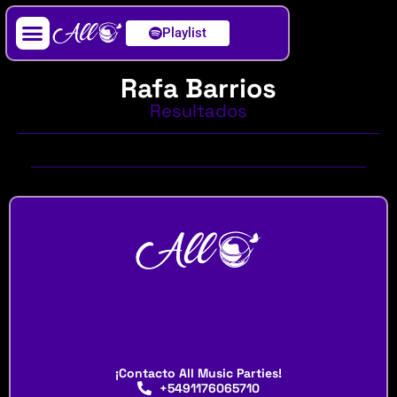
Playlist
Artista / DJ
Rafa Barrios
Resultados
¡Contacto All Music Parties!
+5491176065710