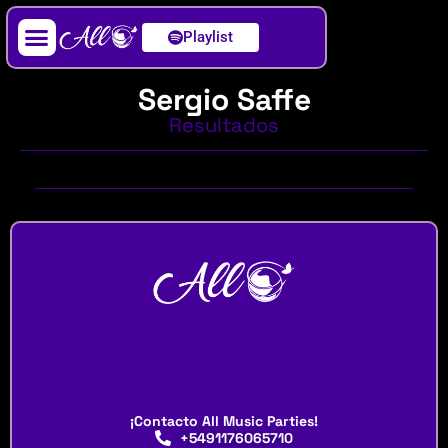
Playlist
Artista / DJ
Sergio Saffe
Resultados
¡Contacto All Music Parties!
+5491176065710