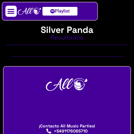
Playlist
Artista / DJ
Silver Panda
Resultados
¡Contacto All Music Parties!
+5491176065710