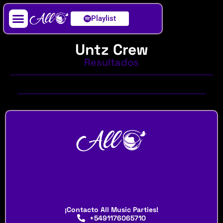
Playlist
Artista / DJ
Untz Crew
Resultados
¡Contacto All Music Parties!
+5491176065710