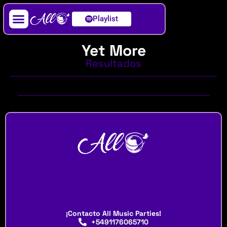
Playlist
Artista / DJ
Yet More
Resultados
¡Contacto All Music Parties!
+5491176065710