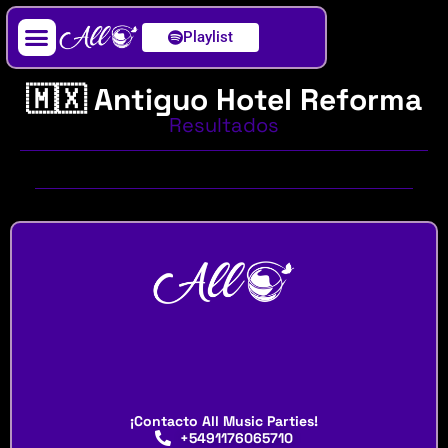
Playlist
Artista / DJ
🇲🇽 Antiguo Hotel Reforma
Resultados
¡Contacto All Music Parties!
+5491176065710